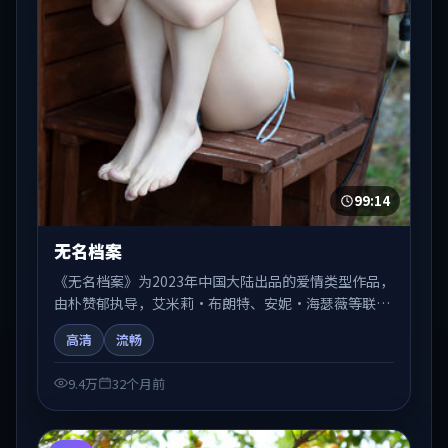
99:14
无名档案
《无名档案》为2023年中国大陆出品的爱情类型作品，
由朴赞郁执导，艾米莉·布朗特、安妮·海瑟薇等联合
出演。剧情在人物弧光与节奏推进中展开，兼具叙事张
高清
流畅
力与视听质感。适合关注国产在线观看、热播国产剧与
院线佳片的观众收藏与检索延伸。
9.4万
32个月前