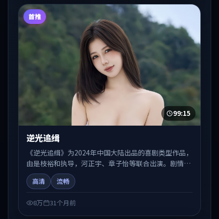
首推
99:15
逆光追缉
《逆光追缉》为2024年中国大陆出品的喜剧类型作品，
由是枝裕和执导，河正宇、章子怡等联合出演。剧情在
人物弧光与节奏推进中展开，兼具叙事张力与视听质
高清
流畅
感。适合关注国产在线观看、热播国产剧与院线佳片的
观众收藏与检索延伸。
8万
31个月前