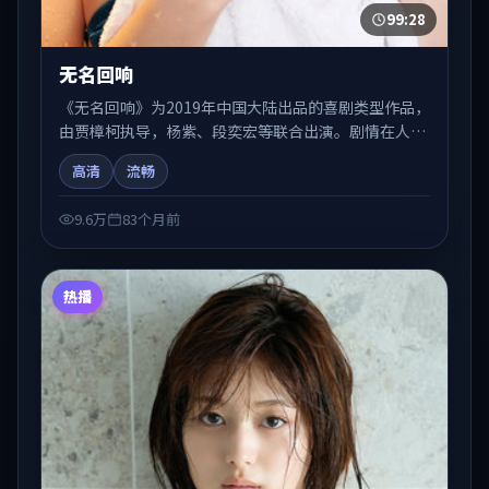
99:28
无名回响
《无名回响》为2019年中国大陆出品的喜剧类型作品，
由贾樟柯执导，杨紫、段奕宏等联合出演。剧情在人物
弧光与节奏推进中展开，兼具叙事张力与视听质感。适
高清
流畅
合关注国产在线观看、热播国产剧与院线佳片的观众收
藏与检索延伸。
9.6万
83个月前
热播