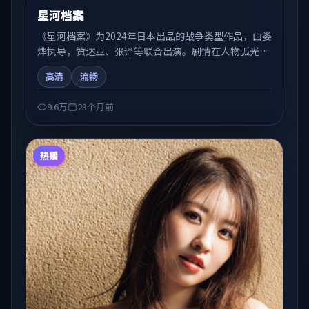
星河档案
《星河档案》为2024年日本出品的战争类型作品，由娄
烨执导，赞达亚、张译等联合出演。剧情在人物弧光与
节奏推进中展开，兼具叙事张力与视听质感。可与站内
高清
流畅
国产剧、电影、综艺片单交叉检索，便于「国产在线观
看」场景下的类型发现。
9.6万
23个月前
热播