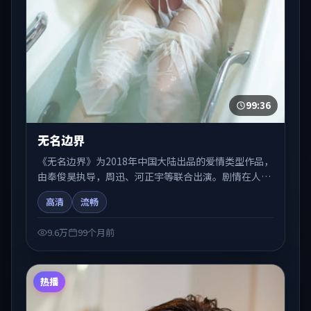
99:36
无名边界
《无名边界》为2018年中国大陆出品的爱情类型作品，
由奉俊昊执导，周迅、河正宇等联合出演。剧情在人物
弧光与节奏推进中展开，兼具叙事张力与视听质感。适
高清
流畅
合关注国产在线观看、热播国产剧与院线佳片的观众收
藏与检索延伸。
9.6万
99个月前
热播