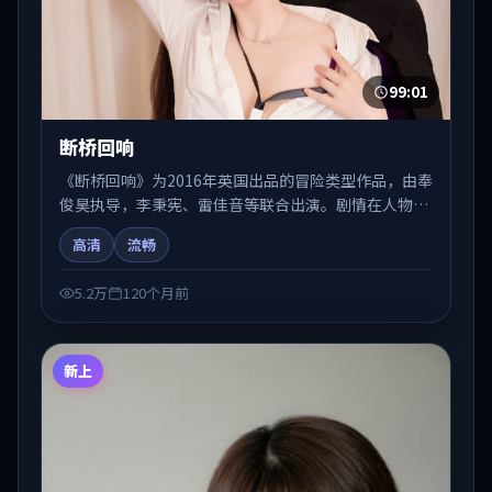
99:01
断桥回响
《断桥回响》为2016年英国出品的冒险类型作品，由奉
俊昊执导，李秉宪、雷佳音等联合出演。剧情在人物弧
光与节奏推进中展开，兼具叙事张力与视听质感。可与
高清
流畅
站内国产剧、电影、综艺片单交叉检索，便于「国产在
线观看」场景下的类型发现。
5.2万
120个月前
新上