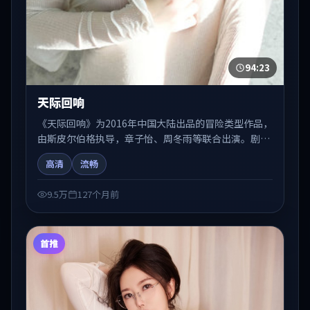
94:23
天际回响
《天际回响》为2016年中国大陆出品的冒险类型作品，
由斯皮尔伯格执导，章子怡、周冬雨等联合出演。剧情
在人物弧光与节奏推进中展开，兼具叙事张力与视听质
高清
流畅
感。适合关注国产在线观看、热播国产剧与院线佳片的
观众收藏与检索延伸。
9.5万
127个月前
首推