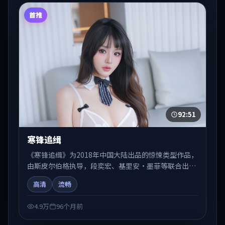
首推
92:51
寒锋追缉
《寒锋追缉》为2018年中国大陆出品的惊悚类型作品，
由斯皮尔伯格执导，段奕宏、基里安·墨菲等联合出
演。剧情在人物弧光与节奏推进中展开，兼具叙事张力
高清
流畅
与视听质感。适合关注国产在线观看、热播国产剧与院
线佳片的观众收藏与检索延伸。
4.9万
96个月前