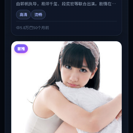
由郭帆执导，易烊千玺、段奕宏等联合出演。剧情在人
物弧光与节奏推进中展开，兼具叙事张力与视听质感。
高清
流畅
适合关注国产在线观看、热播国产剧与院线佳片的观众
收藏与检索延伸。
5.8万
50个月前
首推