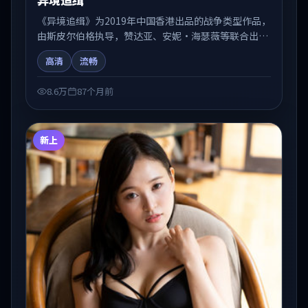
《异境追缉》为2019年中国香港出品的战争类型作品，
由斯皮尔伯格执导，赞达亚、安妮·海瑟薇等联合出
演。剧情在人物弧光与节奏推进中展开，兼具叙事张力
高清
流畅
与视听质感。适合关注国产在线观看、热播国产剧与院
线佳片的观众收藏与检索延伸。
8.6万
87个月前
新上