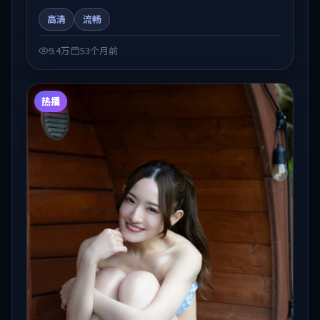
人物弧光与节奏推进中展开，兼具叙事张力与视听质
高清
流畅
感。可与站内国产剧、电影、综艺片单交叉检索，便于
「国产在线观看」场景下的类型发现。
9.4万
53个月前
热播