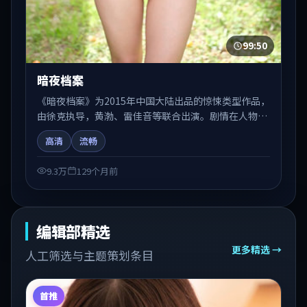
99:50
暗夜档案
《暗夜档案》为2015年中国大陆出品的惊悚类型作品，
由徐克执导，黄渤、雷佳音等联合出演。剧情在人物弧
光与节奏推进中展开，兼具叙事张力与视听质感。适合
高清
流畅
关注国产在线观看、热播国产剧与院线佳片的观众收藏
与检索延伸。
9.3万
129个月前
编辑部精选
更多精选 →
人工筛选与主题策划条目
首推