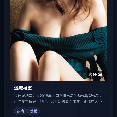
99:06
迷城档案
《迷城档案》为2018年中国香港出品的动作类型作品，
由乌尔善执导，汤唯、裴斗娜等联合出演。剧情在人物
弧光与节奏推进中展开，兼具叙事张力与视听质感。适
高清
流畅
合关注国产在线观看、热播国产剧与院线佳片的观众收