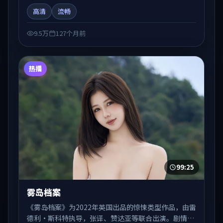
在人物弧光与节奏推进中展开，兼具叙事张力与视听质
高清
流畅
感。适合关注国产在线观看、热播国产剧与院线佳片的
观众收藏与检索延伸。
9.5万
127个月前
热播
99:25
雾岛档案
《雾岛档案》为2022年英国出品的惊悚类型作品，由雷
德利·斯科特执导，张译、赞达亚等联合出演。剧情在