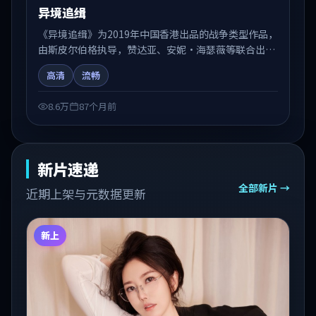
异境追缉
《异境追缉》为2019年中国香港出品的战争类型作品，
由斯皮尔伯格执导，赞达亚、安妮·海瑟薇等联合出
演。剧情在人物弧光与节奏推进中展开，兼具叙事张力
高清
流畅
与视听质感。适合关注国产在线观看、热播国产剧与院
线佳片的观众收藏与检索延伸。
8.6万
87个月前
新片速递
全部新片 →
近期上架与元数据更新
新上