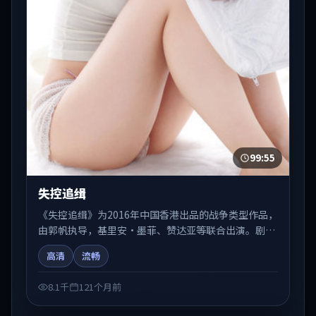
99:55
失控追缉
《失控追缉》为2016年中国香港出品的战争类型作品，
由郭帆执导，基里安·墨菲、赞达亚等联合出演。剧情
在人物弧光与节奏推进中展开，兼具叙事张力与视听质
高清
流畅
感。适合关注国产在线观看、热播国产剧与院线佳片的
观众收藏与检索延伸。
8.1千
121个月前