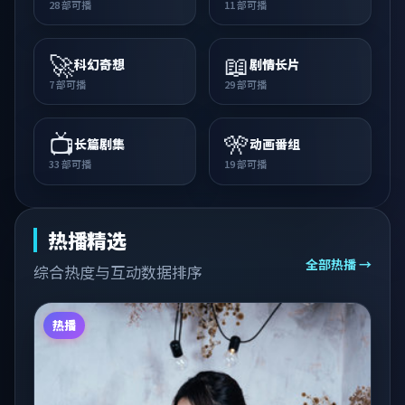
28
部可播
11
部可播
🚀
📖
科幻奇想
剧情长片
7
部可播
29
部可播
📺
🎌
长篇剧集
动画番组
33
部可播
19
部可播
热播精选
全部热播 →
综合热度与互动数据排序
热播