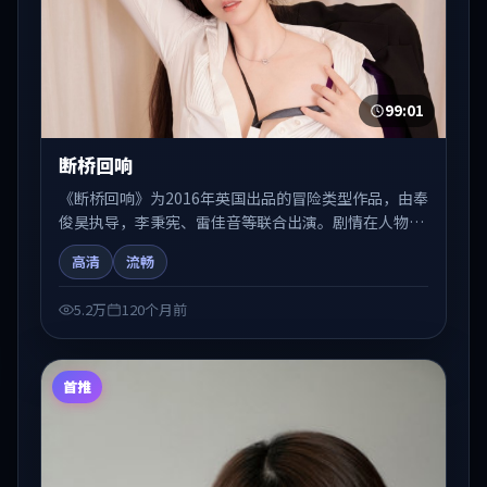
99:01
断桥回响
《断桥回响》为2016年英国出品的冒险类型作品，由奉
俊昊执导，李秉宪、雷佳音等联合出演。剧情在人物弧
光与节奏推进中展开，兼具叙事张力与视听质感。可与
高清
流畅
站内国产剧、电影、综艺片单交叉检索，便于「国产在
线观看」场景下的类型发现。
5.2万
120个月前
首推