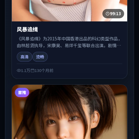
99:13
风暴追缉
《风暴追缉》为2015年中国香港出品的科幻类型作品，
由林超贤执导，宋康昊、易烊千玺等联合出演。剧情在
人物弧光与节奏推进中展开，兼具叙事张力与视听质
高清
流畅
感。适合关注国产在线观看、热播国产剧与院线佳片的
观众收藏与检索延伸。
1.1万
130个月前
首推