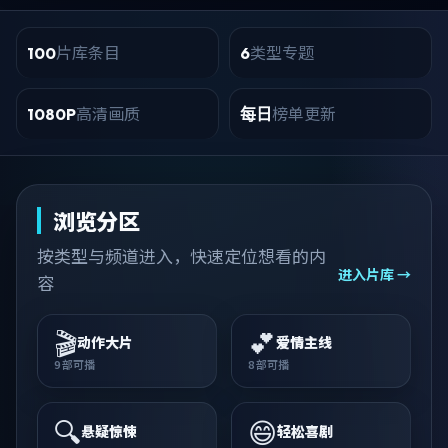
片库条目
类型专题
100
6
高清画质
榜单更新
1080P
每日
浏览分区
按类型与频道进入，快速定位想看的内
进入片库 →
容
🎬
💕
动作大片
爱情主线
9
部可播
8
部可播
🔍
😄
悬疑惊悚
轻松喜剧