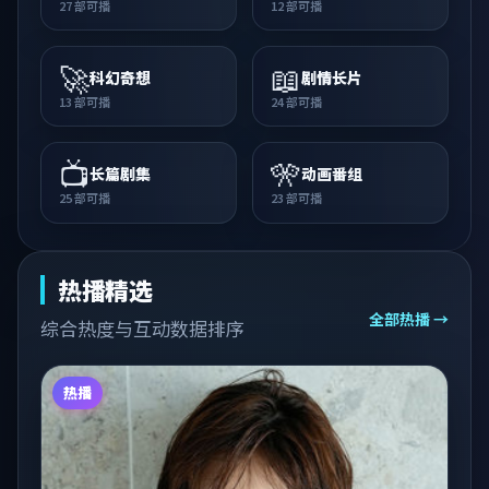
27
部可播
12
部可播
🚀
📖
科幻奇想
剧情长片
13
部可播
24
部可播
📺
🎌
长篇剧集
动画番组
25
部可播
23
部可播
热播精选
全部热播 →
综合热度与互动数据排序
热播