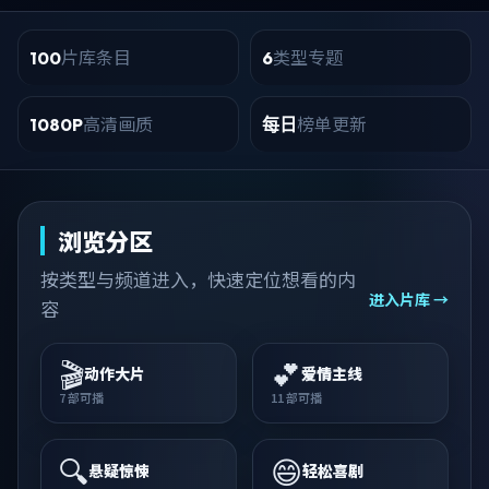
片库条目
类型专题
100
6
高清画质
榜单更新
1080P
每日
浏览分区
按类型与频道进入，快速定位想看的内
进入片库 →
容
🎬
💕
动作大片
爱情主线
7
部可播
11
部可播
🔍
😄
悬疑惊悚
轻松喜剧