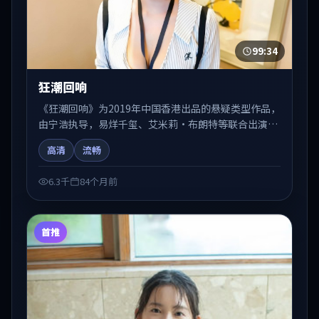
99:34
狂潮回响
《狂潮回响》为2019年中国香港出品的悬疑类型作品，
由宁浩执导，易烊千玺、艾米莉·布朗特等联合出演。
剧情在人物弧光与节奏推进中展开，兼具叙事张力与视
高清
流畅
听质感。适合关注国产在线观看、热播国产剧与院线佳
片的观众收藏与检索延伸。
6.3千
84个月前
首推