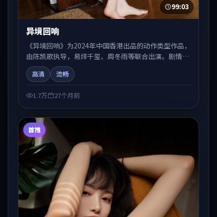
99:03
异境回响
《异境回响》为2024年中国香港出品的动作类型作品，
由陈凯歌执导，易烊千玺、周冬雨等联合出演。剧情在
人物弧光与节奏推进中展开，兼具叙事张力与视听质
高清
流畅
感。适合关注国产在线观看、热播国产剧与院线佳片的
观众收藏与检索延伸。
1.7万
27个月前
首推