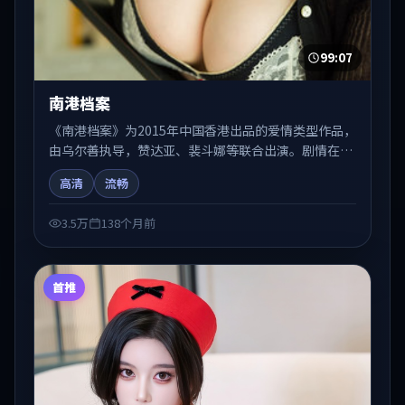
99:07
南港档案
《南港档案》为2015年中国香港出品的爱情类型作品，
由乌尔善执导，赞达亚、裴斗娜等联合出演。剧情在人
物弧光与节奏推进中展开，兼具叙事张力与视听质感。
高清
流畅
适合关注国产在线观看、热播国产剧与院线佳片的观众
收藏与检索延伸。
3.5万
138个月前
首推