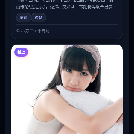
由维伦纽瓦执导，沈腾、艾米莉·布朗特等联合出演。
剧情在人物弧光与节奏推进中展开，兼具叙事张力与视
高清
流畅
听质感。适合关注国产在线观看、热播国产剧与院线佳
片的观众收藏与检索延伸。
2.2万
93个月前
新上