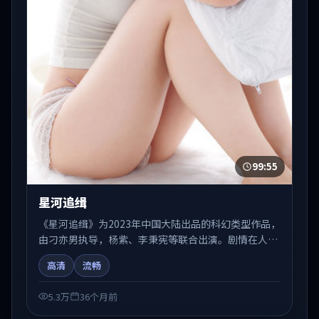
99:55
星河追缉
《星河追缉》为2023年中国大陆出品的科幻类型作品，
由刁亦男执导，杨紫、李秉宪等联合出演。剧情在人物
弧光与节奏推进中展开，兼具叙事张力与视听质感。适
高清
流畅
合关注国产在线观看、热播国产剧与院线佳片的观众收
藏与检索延伸。
5.3万
36个月前