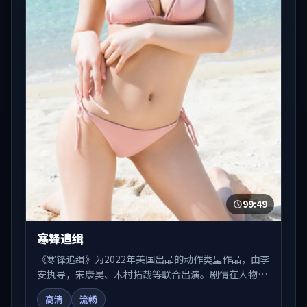
99:49
寒锋追缉
《寒锋追缉》为2022年美国出品的动作类型作品，由李
安执导，宋康昊、木村拓哉等联合出演。剧情在人物弧
光与节奏推进中展开，兼具叙事张力与视听质感。可与
高清
流畅
站内国产剧、电影、综艺片单交叉检索，便于「国产在