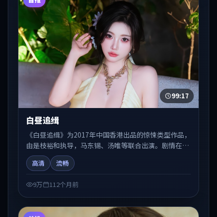
99:17
白昼追缉
《白昼追缉》为2017年中国香港出品的惊悚类型作品，
由是枝裕和执导，马东锡、汤唯等联合出演。剧情在人
物弧光与节奏推进中展开，兼具叙事张力与视听质感。
高清
流畅
适合关注国产在线观看、热播国产剧与院线佳片的观众
收藏与检索延伸。
9万
112个月前