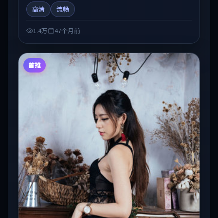
光与节奏推进中展开，兼具叙事张力与视听质感。适合
高清
流畅
关注国产在线观看、热播国产剧与院线佳片的观众收藏
与检索延伸。
1.4万
47个月前
首推