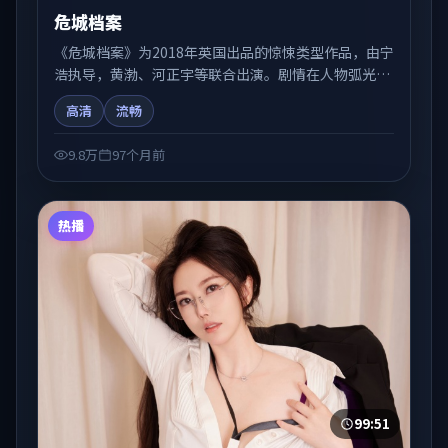
危城档案
《危城档案》为2018年英国出品的惊悚类型作品，由宁
浩执导，黄渤、河正宇等联合出演。剧情在人物弧光与
节奏推进中展开，兼具叙事张力与视听质感。可与站内
高清
流畅
国产剧、电影、综艺片单交叉检索，便于「国产在线观
看」场景下的类型发现。
9.8万
97个月前
热播
99:51