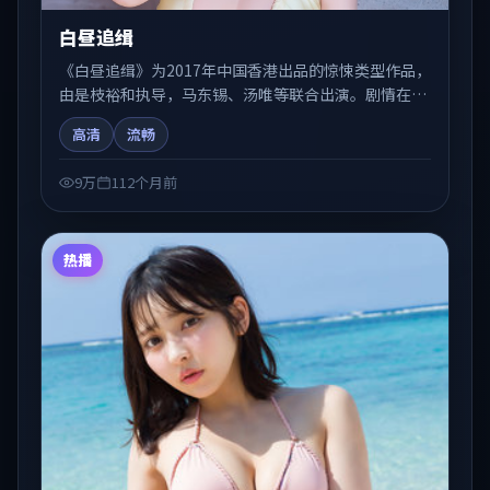
白昼追缉
《白昼追缉》为2017年中国香港出品的惊悚类型作品，
由是枝裕和执导，马东锡、汤唯等联合出演。剧情在人
物弧光与节奏推进中展开，兼具叙事张力与视听质感。
高清
流畅
适合关注国产在线观看、热播国产剧与院线佳片的观众
收藏与检索延伸。
9万
112个月前
热播