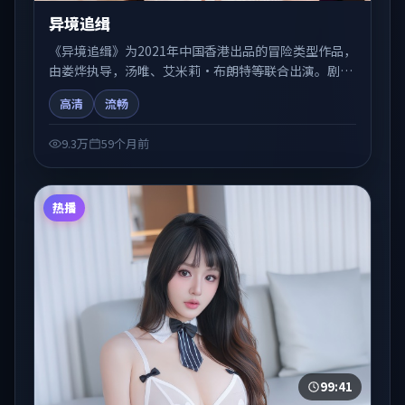
异境追缉
《异境追缉》为2021年中国香港出品的冒险类型作品，
由娄烨执导，汤唯、艾米莉·布朗特等联合出演。剧情
在人物弧光与节奏推进中展开，兼具叙事张力与视听质
高清
流畅
感。适合关注国产在线观看、热播国产剧与院线佳片的
观众收藏与检索延伸。
9.3万
59个月前
热播
99:41