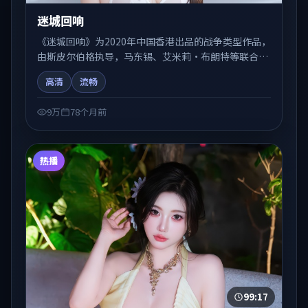
迷城回响
《迷城回响》为2020年中国香港出品的战争类型作品，
由斯皮尔伯格执导，马东锡、艾米莉·布朗特等联合出
演。剧情在人物弧光与节奏推进中展开，兼具叙事张力
高清
流畅
与视听质感。适合关注国产在线观看、热播国产剧与院
线佳片的观众收藏与检索延伸。
9万
78个月前
热播
99:17