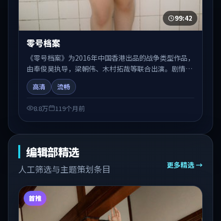
99:42
零号档案
《零号档案》为2016年中国香港出品的战争类型作品，
由奉俊昊执导，梁朝伟、木村拓哉等联合出演。剧情在
人物弧光与节奏推进中展开，兼具叙事张力与视听质
高清
流畅
感。适合关注国产在线观看、热播国产剧与院线佳片的
观众收藏与检索延伸。
8.8万
119个月前
编辑部精选
更多精选 →
人工筛选与主题策划条目
首推