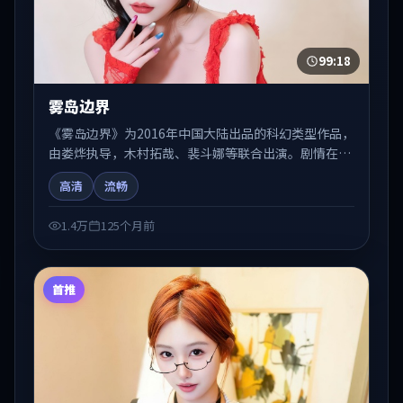
99:18
雾岛边界
《雾岛边界》为2016年中国大陆出品的科幻类型作品，
由娄烨执导，木村拓哉、裴斗娜等联合出演。剧情在人
物弧光与节奏推进中展开，兼具叙事张力与视听质感。
高清
流畅
适合关注国产在线观看、热播国产剧与院线佳片的观众
收藏与检索延伸。
1.4万
125个月前
首推