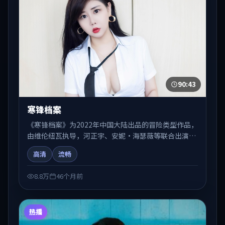
90:43
寒锋档案
《寒锋档案》为2022年中国大陆出品的冒险类型作品，
由维伦纽瓦执导，河正宇、安妮·海瑟薇等联合出演。
剧情在人物弧光与节奏推进中展开，兼具叙事张力与视
高清
流畅
听质感。适合关注国产在线观看、热播国产剧与院线佳
片的观众收藏与检索延伸。
8.8万
46个月前
热播