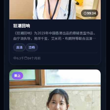
99:34
狂潮回响
《狂潮回响》为2019年中国香港出品的悬疑类型作品，
由宁浩执导，易烊千玺、艾米莉·布朗特等联合出演。
剧情在人物弧光与节奏推进中展开，兼具叙事张力与视
高清
流畅
听质感。适合关注国产在线观看、热播国产剧与院线佳
片的观众收藏与检索延伸。
6.3千
84个月前
新上