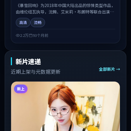
《暴雪回响》为2018年中国大陆出品的惊悚类型作品，
由维伦纽瓦执导，沈腾、艾米莉·布朗特等联合出演。
剧情在人物弧光与节奏推进中展开，兼具叙事张力与视
高清
流畅
听质感。适合关注国产在线观看、热播国产剧与院线佳
片的观众收藏与检索延伸。
2.2万
93个月前
新片速递
全部新片 →
近期上架与元数据更新
新上