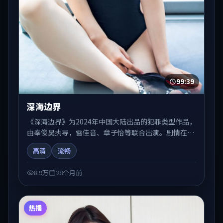
99:39
深海边界
《深海边界》为2024年中国大陆出品的犯罪类型作品，
由奉俊昊执导，雷佳音、章子怡等联合出演。剧情在人
物弧光与节奏推进中展开，兼具叙事张力与视听质感。
高清
流畅
适合关注国产在线观看、热播国产剧与院线佳片的观众
收藏与检索延伸。
8.9万
28个月前
热播