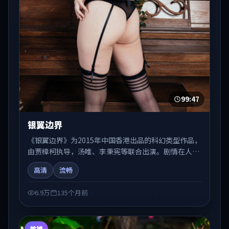
99:47
银翼边界
《银翼边界》为2015年中国香港出品的科幻类型作品，
由贾樟柯执导，汤唯、李秉宪等联合出演。剧情在人物
弧光与节奏推进中展开，兼具叙事张力与视听质感。适
高清
流畅
合关注国产在线观看、热播国产剧与院线佳片的观众收
藏与检索延伸。
6.9万
135个月前
首推